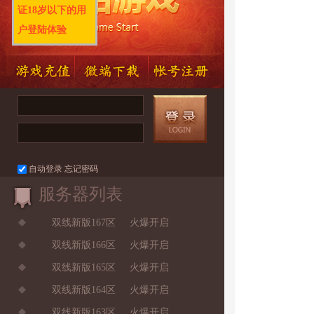
证18岁以下的用
户登陆体验
自动登录
忘记密码
服务器列表
双线新版167区
火爆开启
双线新版166区
火爆开启
双线新版165区
火爆开启
双线新版164区
火爆开启
双线新版163区
火爆开启