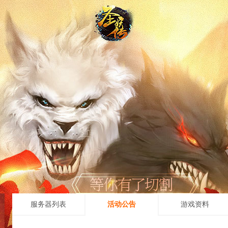
服务器列表
活动公告
游戏资料