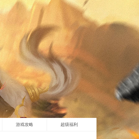
游戏攻略
超级福利