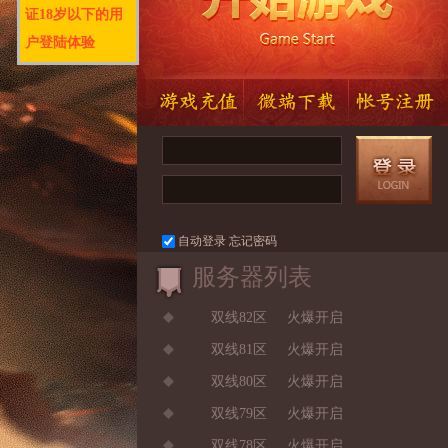
证18岁以下的用
户登陆体验
自动登录
忘记密码
服务器列表
双线82区
火爆开启
双线81区
火爆开启
双线80区
火爆开启
双线79区
火爆开启
双线78区
火爆开启