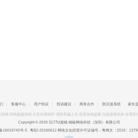
们
|
客服中心
|
用户协议
|
投诉建议
|
商务合作
|
防沉迷系统
家长
游戏 拒绝盗版游戏 注意自我保护 谨防受骗上当 适度游戏益脑 沉迷游戏伤身 合理安
Copyright © 2026
3177U游戏
铜板网络科技（深圳）有限公司
备16019745号-5
粤B2-20160612
网络文化经营许可证编号：
粤网文〔2016〕1379