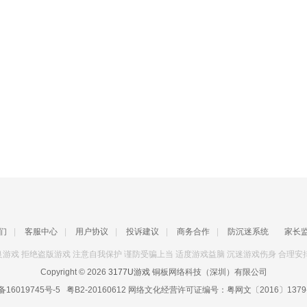
们
|
客服中心
|
用户协议
|
投诉建议
|
商务合作
|
防沉迷系统
家长
游戏 拒绝盗版游戏 注意自我保护 谨防受骗上当 适度游戏益脑 沉迷游戏伤身 合理安
Copyright © 2026
3177U游戏
铜板网络科技（深圳）有限公司
备16019745号-5
粤B2-20160612
网络文化经营许可证编号：
粤网文〔2016〕1379