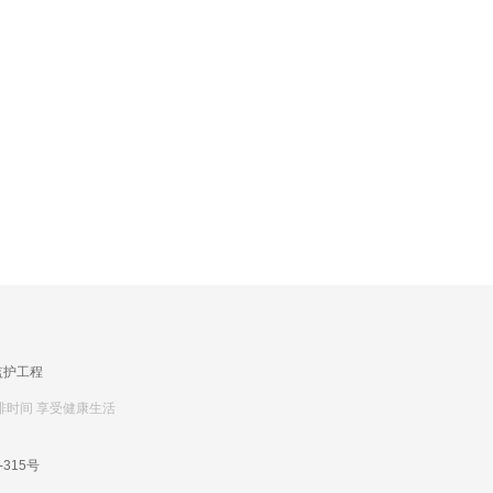
监护工程
排时间 享受健康生活
-315号