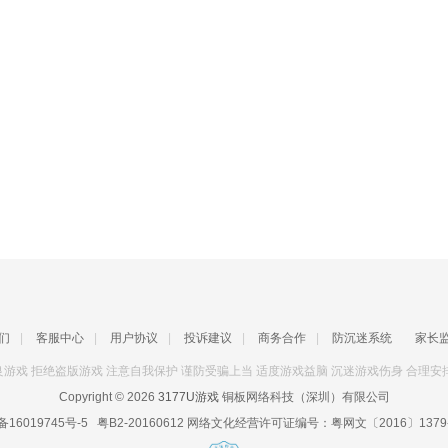
们
|
客服中心
|
用户协议
|
投诉建议
|
商务合作
|
防沉迷系统
家长
游戏 拒绝盗版游戏 注意自我保护 谨防受骗上当 适度游戏益脑 沉迷游戏伤身 合理安
Copyright © 2026
3177U游戏
铜板网络科技（深圳）有限公司
备16019745号-5
粤B2-20160612
网络文化经营许可证编号：
粤网文〔2016〕1379