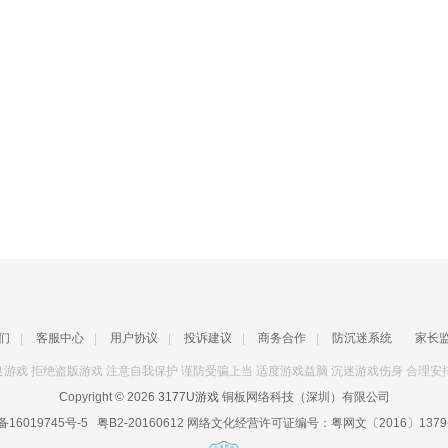
们
|
客服中心
|
用户协议
|
投诉建议
|
商务合作
|
防沉迷系统
家长
游戏 拒绝盗版游戏 注意自我保护 谨防受骗上当 适度游戏益脑 沉迷游戏伤身 合理安
Copyright © 2026
3177U游戏
铜板网络科技（深圳）有限公司
备16019745号-5
粤B2-20160612
网络文化经营许可证编号：
粤网文〔2016〕1379