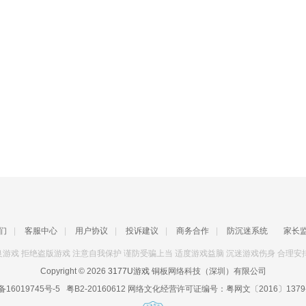
们
|
客服中心
|
用户协议
|
投诉建议
|
商务合作
|
防沉迷系统
家长
游戏 拒绝盗版游戏 注意自我保护 谨防受骗上当 适度游戏益脑 沉迷游戏伤身 合理安
Copyright © 2026
3177U游戏
铜板网络科技（深圳）有限公司
备16019745号-5
粤B2-20160612
网络文化经营许可证编号：
粤网文〔2016〕1379