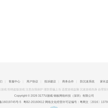
们
|
客服中心
|
用户协议
|
投诉建议
|
商务合作
|
防沉迷系统
家长
游戏 拒绝盗版游戏 注意自我保护 谨防受骗上当 适度游戏益脑 沉迷游戏伤身 合理安
Copyright © 2026
3177U游戏
铜板网络科技（深圳）有限公司
备16019745号-5
粤B2-20160612
网络文化经营许可证编号：
粤网文〔2016〕1379