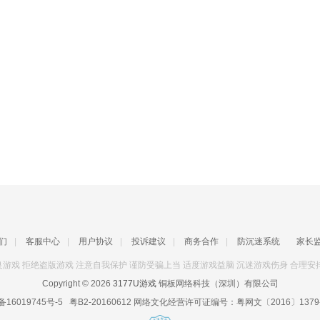
们
|
客服中心
|
用户协议
|
投诉建议
|
商务合作
|
防沉迷系统
家长
游戏 拒绝盗版游戏 注意自我保护 谨防受骗上当 适度游戏益脑 沉迷游戏伤身 合理安
Copyright © 2026
3177U游戏
铜板网络科技（深圳）有限公司
备16019745号-5
粤B2-20160612
网络文化经营许可证编号：
粤网文〔2016〕1379