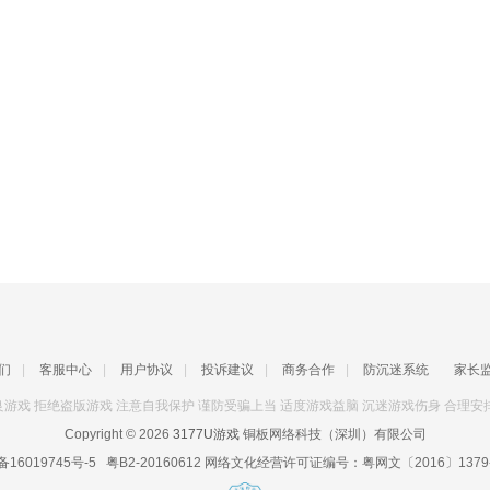
们
|
客服中心
|
用户协议
|
投诉建议
|
商务合作
|
防沉迷系统
家长
游戏 拒绝盗版游戏 注意自我保护 谨防受骗上当 适度游戏益脑 沉迷游戏伤身 合理安
Copyright © 2026
3177U游戏
铜板网络科技（深圳）有限公司
备16019745号-5
粤B2-20160612
网络文化经营许可证编号：
粤网文〔2016〕1379