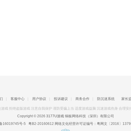
们
|
客服中心
|
用户协议
|
投诉建议
|
商务合作
|
防沉迷系统
家长
游戏 拒绝盗版游戏 注意自我保护 谨防受骗上当 适度游戏益脑 沉迷游戏伤身 合理安
Copyright © 2026
3177U游戏
铜板网络科技（深圳）有限公司
备16019745号-5
粤B2-20160612
网络文化经营许可证编号：
粤网文〔2016〕1379