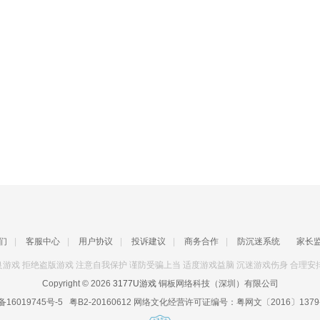
们
|
客服中心
|
用户协议
|
投诉建议
|
商务合作
|
防沉迷系统
家长
游戏 拒绝盗版游戏 注意自我保护 谨防受骗上当 适度游戏益脑 沉迷游戏伤身 合理安
Copyright © 2026
3177U游戏
铜板网络科技（深圳）有限公司
备16019745号-5
粤B2-20160612
网络文化经营许可证编号：
粤网文〔2016〕1379