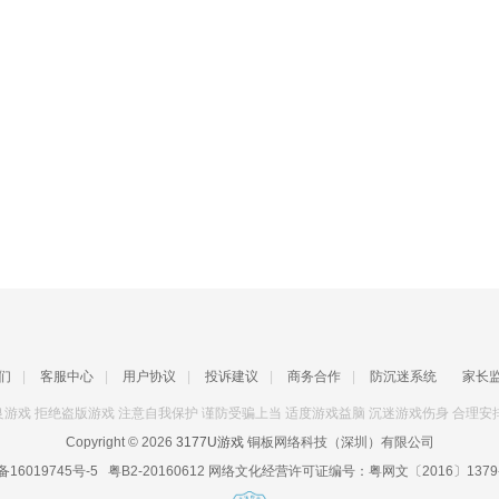
们
|
客服中心
|
用户协议
|
投诉建议
|
商务合作
|
防沉迷系统
家长
游戏 拒绝盗版游戏 注意自我保护 谨防受骗上当 适度游戏益脑 沉迷游戏伤身 合理安
Copyright © 2026
3177U游戏
铜板网络科技（深圳）有限公司
备16019745号-5
粤B2-20160612
网络文化经营许可证编号：
粤网文〔2016〕1379