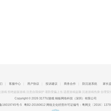
们
|
客服中心
|
用户协议
|
投诉建议
|
商务合作
|
防沉迷系统
家长
游戏 拒绝盗版游戏 注意自我保护 谨防受骗上当 适度游戏益脑 沉迷游戏伤身 合理安
Copyright © 2026
3177U游戏
铜板网络科技（深圳）有限公司
备16019745号-5
粤B2-20160612
网络文化经营许可证编号：
粤网文〔2016〕1379