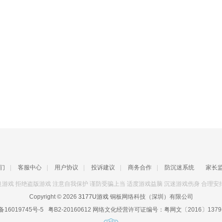
们
|
客服中心
|
用户协议
|
投诉建议
|
商务合作
|
防沉迷系统
家长
游戏 拒绝盗版游戏 注意自我保护 谨防受骗上当 适度游戏益脑 沉迷游戏伤身 合理安
Copyright © 2026
3177U游戏
铜板网络科技（深圳）有限公司
备16019745号-5
粤B2-20160612
网络文化经营许可证编号：
粤网文〔2016〕1379