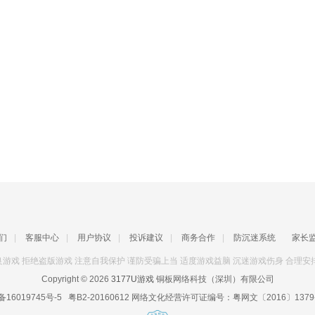
们
|
客服中心
|
用户协议
|
投诉建议
|
商务合作
|
防沉迷系统
家长
游戏 拒绝盗版游戏 注意自我保护 谨防受骗上当 适度游戏益脑 沉迷游戏伤身 合理安
Copyright © 2026
3177U游戏
铜板网络科技（深圳）有限公司
备16019745号-5
粤B2-20160612
网络文化经营许可证编号：
粤网文〔2016〕1379